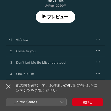
J-Pop · 2020年
プレビュー
1
何なんw
2
Close to you
3
Don't Let Me Be Misunderstood
4
Shake It Off
他の国を選択して、お住まいの地域に特化したコ
ンテンツをご覧ください
2020年1月24日

4曲、16分

A UNIVERSAL SIGMA / HEHN RECORDS  release; ℗ 2020 
United States
続ける
UNIVERSAL MUSIC LLC