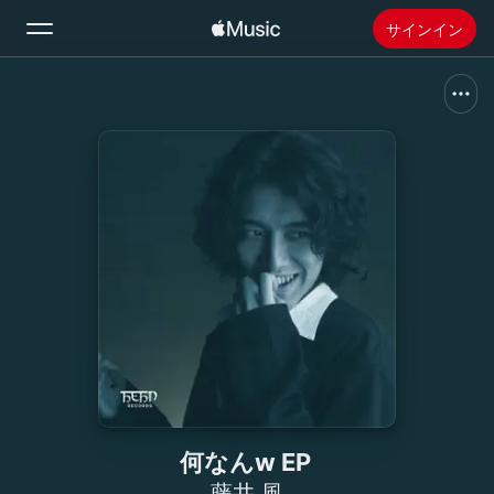
サインイン
検索
ホーム
新着おすすめ
Apple Musicをインストール
ラジオ
何なんw EP
藤井 風